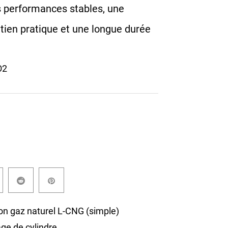
s performances stables, une
retien pratique et une longue durée
O2
 gaz naturel L-CNG (simple)
e de cylindre