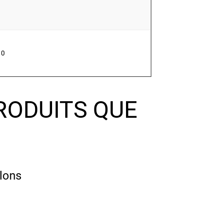
10
RODUITS QUE
llons