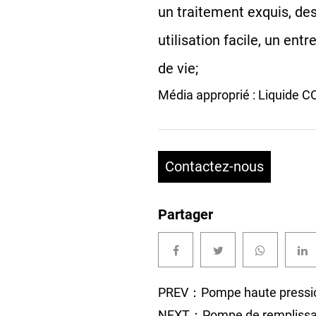
un traitement exquis, de
utilisation facile, un ent
de vie;
Média approprié : Liquide C
Contactez-nous
Partager
PREV：Pompe haute pression
NEXT：Pompe de remplissag